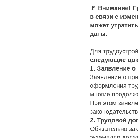
🚩 Внимание! П
в связи с изме
может утратить
даты.
Для трудоустро
следующие док
1. Заявление о
Заявление о при
оформления труд
многие продолж
При этом заявле
законодательств
2. Трудовой до
Обязательно за
экземпляр долже