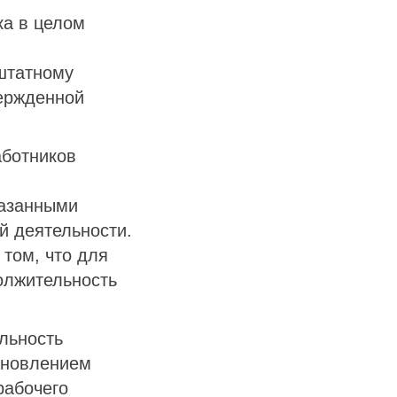
ка в целом
штатному
вержденной
аботников
казанными
й деятельности.
 том, что для
олжительность
льность
ановлением
рабочего