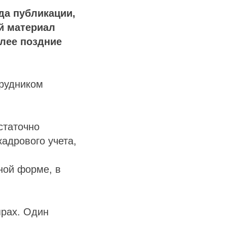
да публикации,
й материал
олее поздние
трудником
статочно
адрового учета,
ной форме, в
ярах. Один