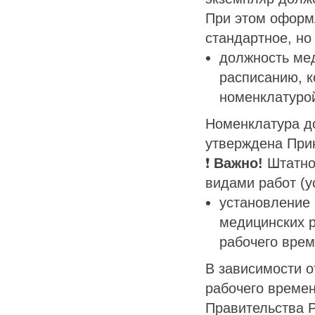
При этом оформ
стандартное, но
должность мед
расписанию, к
номенклатуро
Номенклатура д
утверждена Прик
❗️
Важно!
Штатное
видами работ (у
установление 
медицинских 
рабочего врем
В зависимости о
рабочего време
Правительства Р