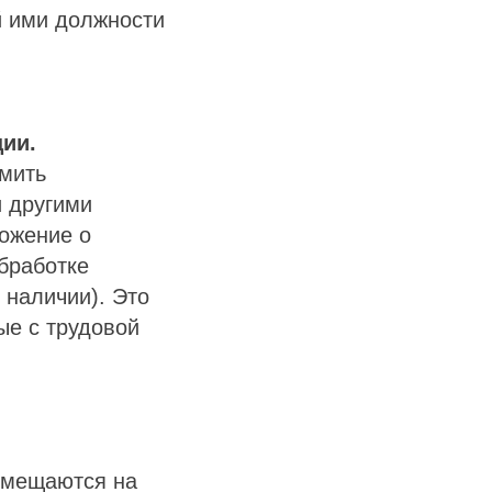
й ими должности
ции.
омить
и другими
ожение о
бработке
 наличии). Это
ые с трудовой
змещаются на