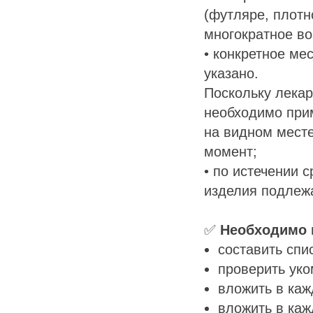
(футляре, плот
многократное в
• конкретное ме
указано.
Поскольку лекар
необходимо прим
на видном месте
момент;
• по истечении 
изделия подлежа
✅
Необходимо 
составить спи
проверить уко
вложить в каж
вложить в каж