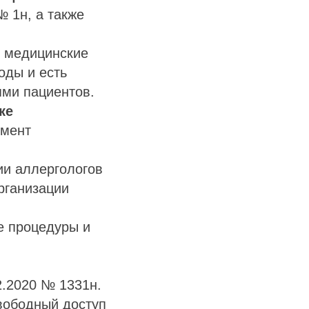
 1н, а также
я медицинские
оды и есть
ями пациентов.
ке
умент
ии аллергологов
рганизации
е процедуры и
2.2020 № 1331н.
свободный доступ