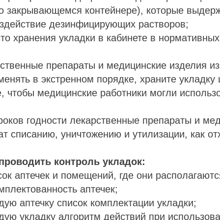
но закрывающемся контейнере), которые выдер
оздействие дезинфицирующих растворов;
сто хранения укладки в кабинете в нормативны
ственные препараты и медицинские изделия из
енять в экстренном порядке, храните укладку
, чтобы медицинские работники могли использ
сроков годности лекарственные препараты и ме
т списанию, уничтожению и утилизации, как от
проводить контроль укладок:
сок аптечек и помещений, где они располагаютс
мплектованность аптечек;
дую аптечку список комплектации укладки;
дую укладку алгоритм действий при использова