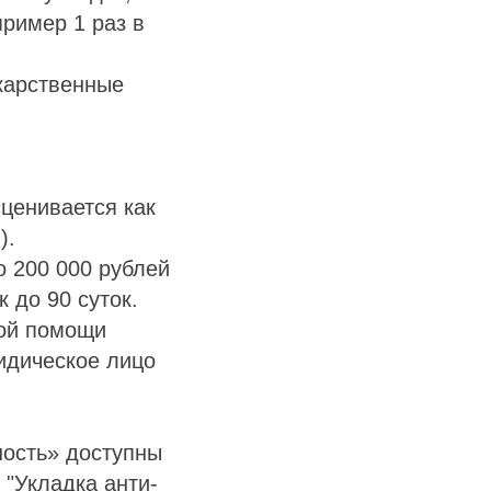
пример 1 раз в
карственные
ценивается как
).
о 200 000 рублей
 до 90 суток.
вой помощи
ридическое лицо
ность» доступны
"Укладка анти-