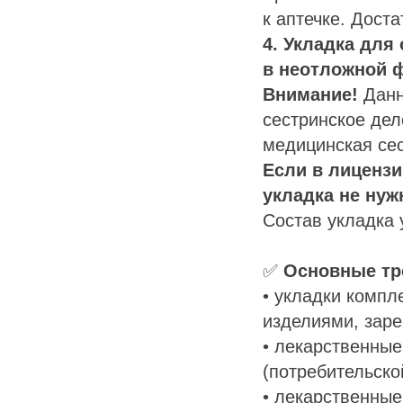
к аптечке. Доста
4. Укладка дл
в неотложной 
Внимание!
Данн
сестринское дел
медицинская сес
Если в лицензи
укладка не нуж
Состав укладка 
✅
Основные тр
• укладки комп
изделиями, зар
• лекарственные
(потребительско
• лекарственны