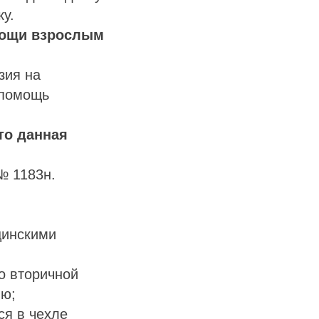
ку.
омощи взрослым
зия на
 помощь
то данная
№ 1183н.
цинскими
о вторичной
ию;
ся в чехле