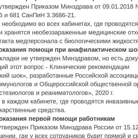
утвержден Приказом Минздрава от 09.01.2018 №
6 и 681 СанПиН 3.3686-21.
 необходимо во всех кабинетах, где проводятс
и хранятся необеззараженные медицинские отх
такта медперсонала с биологическими жидкост
 оказания помощи при анафилактическом шо
кладки не утвержден Минздравом, но есть док
ий этот вопрос - Клинические рекомендации
кий шок», разработанные Российской ассоциац
иммунологов и Общероссийской общественной о
тезиологов и реаниматологов», 2020 г.
 в каждом кабинете, где проводятся инвазивны
карственные средства.
 оказания первой помощи работникам
утвержден Приказом Минздрава России от 15.1
ении, где у всех сотрудников будет прямой и 