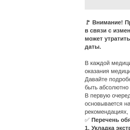
🚩 Внимание! П
в связи с изме
может утратить
даты.
В каждой медиц
оказания медиц
Давайте подроб
быть абсолютно 
В первую очеред
основывается на
рекомендациях,
✅
Перечень об
1. Укладка эк