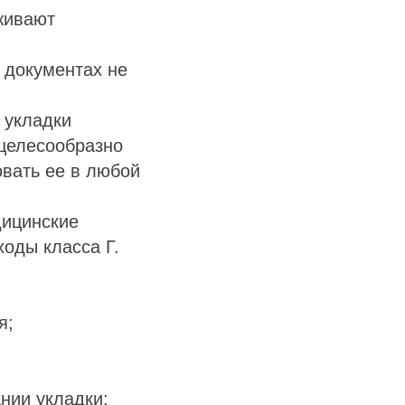
живают
х документах не
 укладки
 целесообразно
овать ее в любой
дицинские
ходы класса Г.
я;
нии укладки;