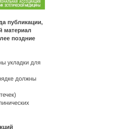
да публикации,
й материал
олее поздние
ны укладки для
орядке должны
течек)
линических
екций