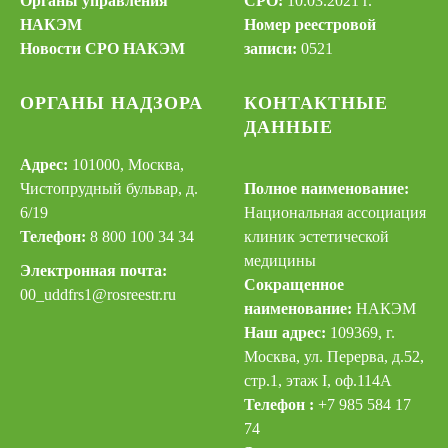
Органы управления
СРО:
10.03.2021 г.
НАКЭМ
Номер реестровой
Новости СРО НАКЭМ
записи:
0521
ОРГАНЫ НАДЗОРА
КОНТАКТНЫЕ
ДАННЫЕ
Адрес:
101000, Москва,
Чистопрудный бульвар, д.
Полное наименование:
6/19
Национальная ассоциация
Телефон:
8 800 100 34 34
клиник эстетической
медицины
Электронная почта:
Сокращенное
00_uddfrs
1@rosreestr.ru
наименование:
НАКЭМ
Наш адрес:
109369, г.
Москва, ул. Перерва, д.52,
стр.1, этаж I, оф.114А
Телефон :
+7 985 584 17
74