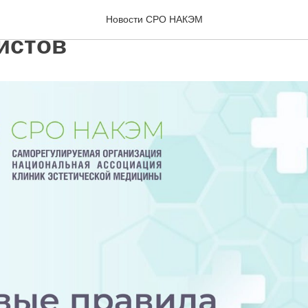
равила обучения медиц
Новости СРО НАКЭМ
истов