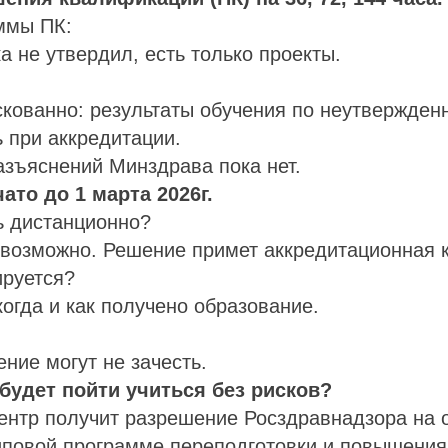
ммы ПК:
а не утвердил, есть только проекты.
:
скованно: результаты обучения по неутвержден
ь при аккредитации.
зъяснений Минздрава пока нет.
ато до 1 марта 2026г.
ь дистанционно?
евозможно. Решение примет аккредитационная 
ируется?
огда и как получено образование.
ние могут не зачесть.
 будет пойти учиться без рисков?
ентр получит разрешение Росздравнадзора на 
иповой программе переподготовки и повышения