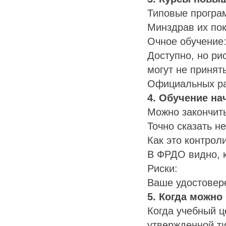
Типовые програ
Минздрав их пок
Очное обучение
Доступно, но ри
могут не принят
Официальных ра
4. Обучение нач
Можно закончит
Точно сказать н
Как это контрол
В ФРДО видно, к
Риски:
Ваше удостовере
5. Когда можно
Когда учебный ц
утвержденной т