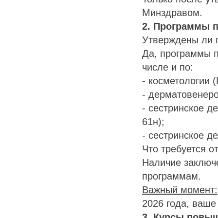
Минздравом.
2. Программы 
Утверждены ли 
Да, программы 
числе и по:
- косметологии 
- дерматовенеро
- сестринское д
61н);
- сестринское д
Что требуется о
Наличие заключе
программам.
Важный момент:
2026 года, ваше
3. Курсы повыш