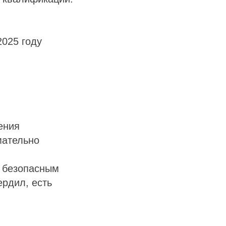
2025 году
ения
мательно
я безопасным
ердил, есть