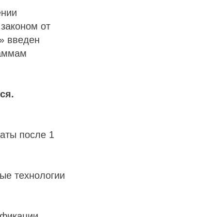
ении
законом от
» введен
раммам
ся.
аты после 1
ные технологии
ификации