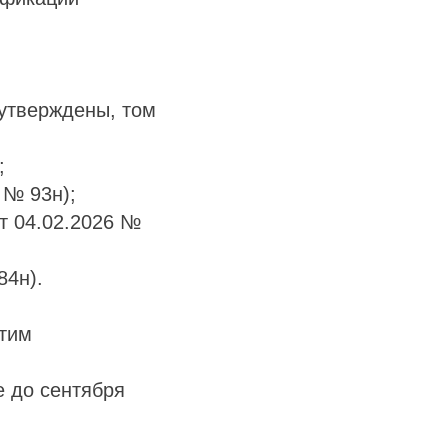
утверждены, том
;
 № 93н);
от 04.02.2026 №
84н).
этим
 до сентября