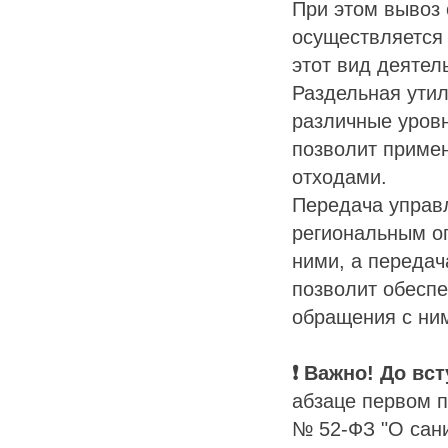
При этом вывоз 
осуществляется
этот вид деятел
Раздельная утил
различные уровн
позволит приме
отходами.
Передача управ
региональным оп
ними, а переда
позволит обеспе
обращения с ни
❗ Важно! До вс
абзаце первом п
№ 52-ФЗ "О сан