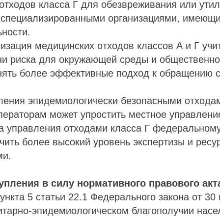
отходов класса Г для обезвреживания или ути
 специализированными организациями, имеющ
ьности.
изация медицинских отходов классов А и Г учи
и риска для окружающей среды и общественног
нять более эффективные подход к обращению с
ления эпидемиологически безопасными отхода
ераторам может упростить местное управление
ча управления отходами класса Г федеральном
чить более высокий уровень экспертизы и ресу
ми.
тупления в силу нормативного правового акт
ункта 5 статьи 22.1 Федерального закона от 30
итарно-эпидемиологическом благополучии насе