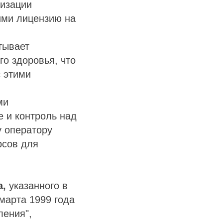
лизации
ими лицензию на
тывает
о здоровья, что
 этими
ми
 и контроль над
у оператору
рсов для
а,
указанного в
 марта 1999 года
ления",