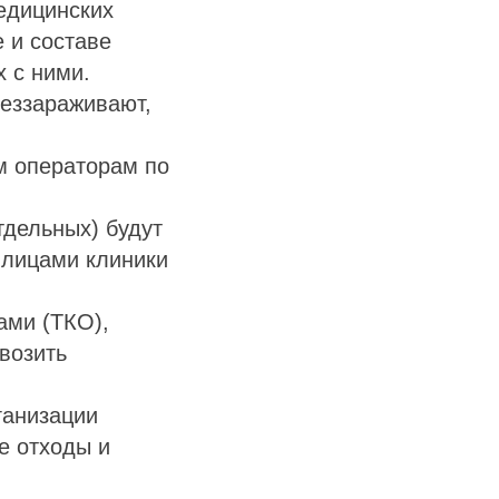
едицинских
 и составе
х с ними.
беззараживают,
м операторам по
тдельных) будут
 лицами клиники
ами (ТКО),
ывозить
ганизации
е отходы и