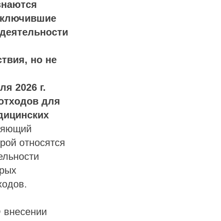
знаются
аключившие
 деятельности
твия, но не
я 2026 г.
отходов для
дицинских
еляющий
рой относятся
ельности
орых
ходов.
О внесении