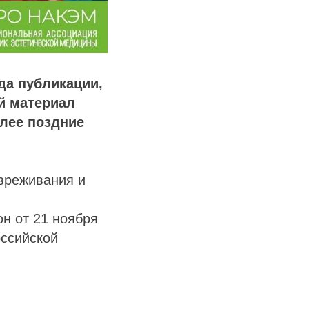
да публикации,
й материал
олее поздние
звреживания и
он от 21 ноября
оссийской