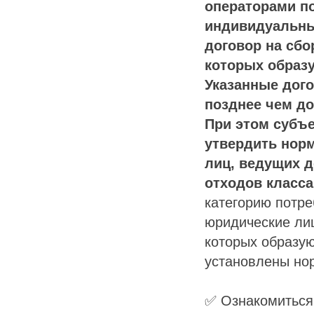
операторами п
индивидуальны
договор на сбо
которых образ
Указанные дого
позднее чем до
При этом субъе
утвердить нор
лиц, ведущих 
отходов класса
категорию потре
юридические ли
которых образую
установлены но
✅ Ознакомиться