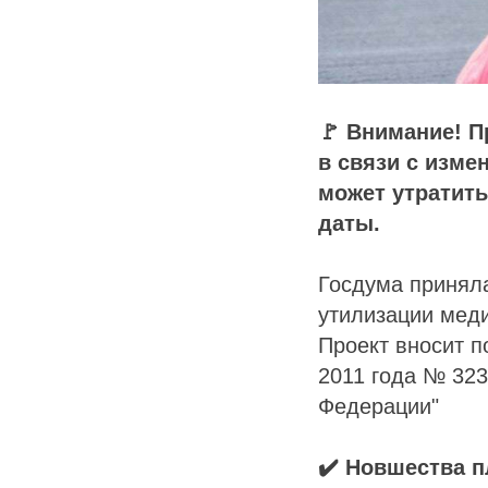
🚩 Внимание! П
в связи с изме
может утратить
даты.
Госдума приняла
утилизации меди
Проект вносит п
2011 года № 323
Федерации"
✔️ Новшества п