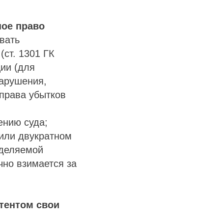
ое право
овать
ст. 1301 ГК
ии (для
нарушения,
права убытков
ению суда;
или двукратном
еделяемой
чно взимается за
нтентом свои