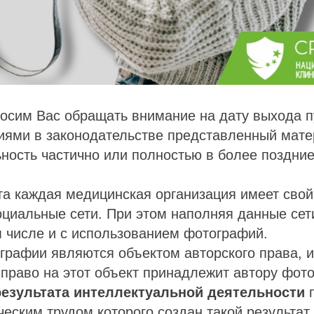
осим Вас обращать внимание на дату выхода п
ниями в законодательстве представленный мат
ьность частично или полностью в более поздние
та каждая медицинская организация имеет свой 
оциальные сети. При этом наполняя данные сет
м числе и с использованием фотографий.
рафии являются объектом авторского права, и
 право на этот объект принадлежит автору фот
результата интеллектуальной деятельности
п
еским трудом которого создан такой результат (