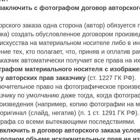
заключить с фотографом договор авторског
орского заказа одна сторона (автор) обязуется 
ика) создать обусловленное договором произве
искусства на материальном носителе либо в и
ние тех, кто полагает, что, приняв и оплатив р
аказчик автоматически получает все права на и
графом материального носителя с изображе
у авторских прав заказчику
(ст. 1227 ГК РФ).
лючительное право на фотографическое произв
азчику по умолчанию даже тогда, когда фотогр
роизведения (например, копию фотографии на 
 оригинал (слайд, негатив) (п. 1 ст. 1291 ГК РФ)
ографа со всеми вытекающими последствиями.
включить в договор авторского заказа усло
в полном объеме исключительных прав на и