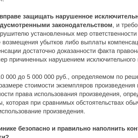
вправе защищать нарушенное исключительн
едусмотренными законодательством
, и треб
рушителю установленных мер ответственности (
е возмещения убытков либо выплаты компенсац
енсации достаточно доказанности факта право
мер причиненных нарушением исключительного 
10 000 до 5 000 000 руб., определяемом по реш
размере стоимости экземпляров произведения 
мости права использования произведения, опр
ы, которая при сравнимых обстоятельствах обы
использование произведения.
линике безопасно и правильно наполнить ко
ти?