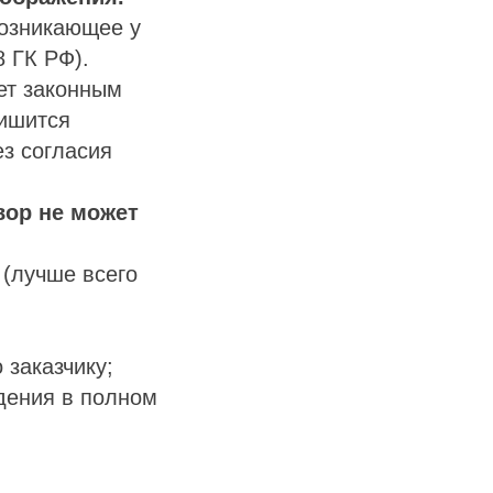
возникающее у
8 ГК РФ).
ет законным
лишится
з согласия
вор не может
 (лучше всего
 заказчику;
дения в полном