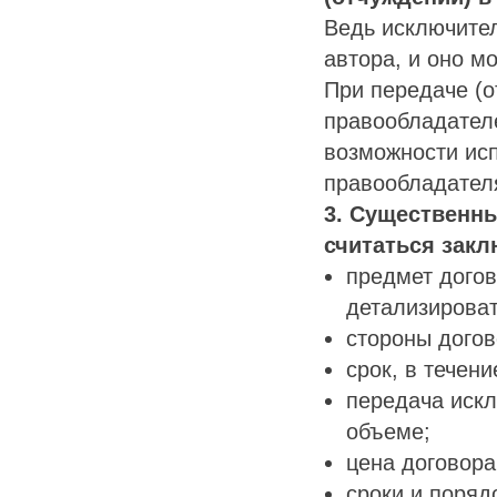
Ведь исключите
автора, и оно мо
При передаче (о
правообладателе
возможности исп
правообладател
3. Существенны
считаться закл
предмет догов
детализироват
стороны догов
срок, в течен
передача иск
объеме;
цена договора
сроки и поряд