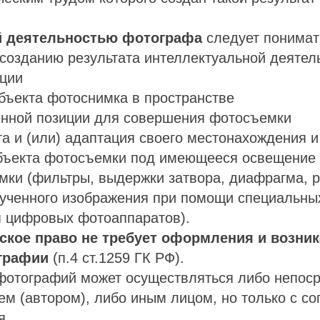
й деятельностью фотографа
следует понима
 созданию результата интеллектуальной деятел
иции
бъекта фотоснимка в пространстве
енной позиции для совершения фотосъемки
та и (или) адаптация своего местонахождения и
бъекта фотосъемки под имеющееся освещение
мки (фильтры, выдержки затвора, диафрагма, р
лученного изображения при помощи специальн
я цифровых фотоаппаратов).
ское право не требует оформления и возник
графии
(п.4 ст.1259 ГК РФ).
фотографий может осуществляться либо непос
м (автором), либо иным лицом, но только с со
я.