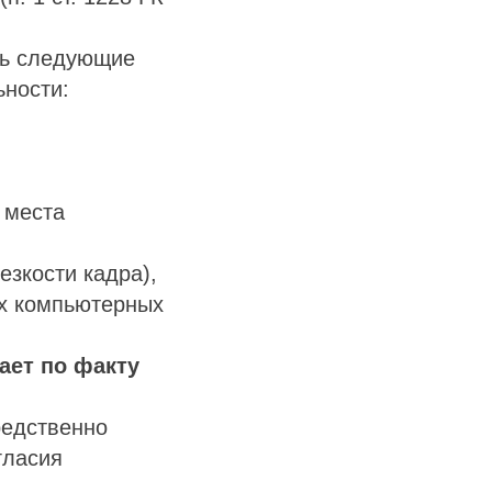
ть следующие
ьности:
 места
езкости кадра),
ых компьютерных
ает по факту
редственно
гласия