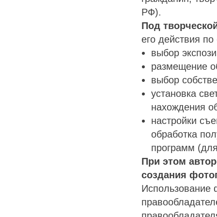
РФ).
Под творческо
его действия по
выбор экспоз
размещение о
выбор собств
установка све
нахождения о
настройки съе
обработка по
программ (дл
При этом автор
создания фото
Использование 
правообладателе
правообладател