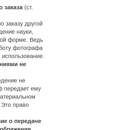
о заказа
(ст.
по заказу другой
дение науки,
ной форме. Ведь
аботу фотографа
х использование.
ниями не
едение не
аф передает ему
материальном
. Это право
вие о передаче
зображения.