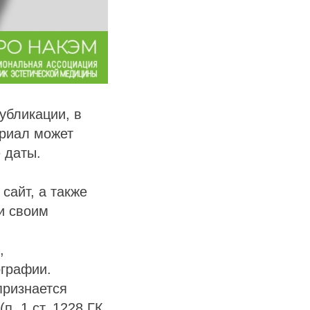
убликации, в
ериал может
 даты.
сайт, а также
и своим
,
ографии.
ризнается
п. 1 ст. 1228 ГК