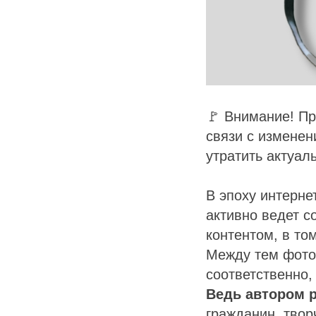
🚩 Внимание! Пр
связи с измене
утратить актуал
В эпоху интерне
активно ведет с
контентом, в то
Между тем фотог
соответственно,
Ведь автором 
гражданин, творч