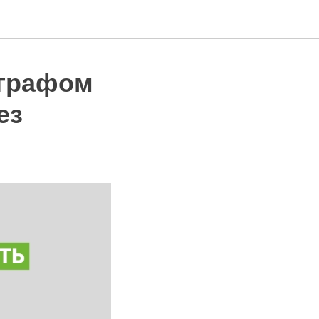
ографом
ез