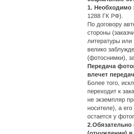
1. Необходимо 
1288 ГК РФ).
По договору авт
стороны (заказч
литературы или 
велико заблужде
(фотоснимки), з
Передача фото
влечет передач
Более того, иск
переходит к зак
не экземпляр п
носителе), а его
остается у фот
2.Обязательно 
(отчуждении) 