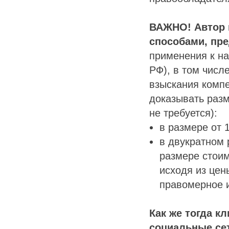
ВАЖНО! Автор 
способами, пр
применения к на
РФ), в том числ
взыскания комп
доказывать раз
не требуется):
в размере от 
в двукратном 
размере стои
исходя из цен
правомерное 
Как же тогда к
социальные се