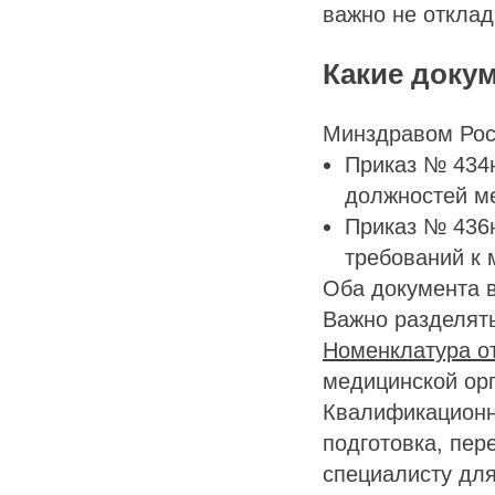
важно не отклад
Какие доку
Минздравом Рос
Приказ № 434н
должностей ме
Приказ № 436
требований к
Оба документа в
Важно разделять
Номенклатура от
медицинской орг
Квалификационны
подготовка, пе
специалисту для