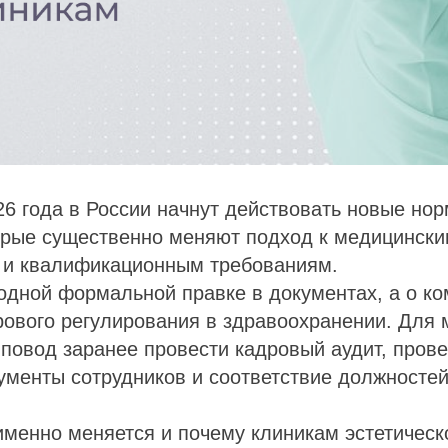
26 года в России начнут действовать новые но
орые существенно меняют подход к медицински
 и квалификационным требованиям.
 одной формальной правке в документах, а о к
рового регулирования в здравоохранении. Для 
 повод заранее провести кадровый аудит, пров
ументы сотрудников и соответствие должносте
именно меняется и почему клиникам эстетичес