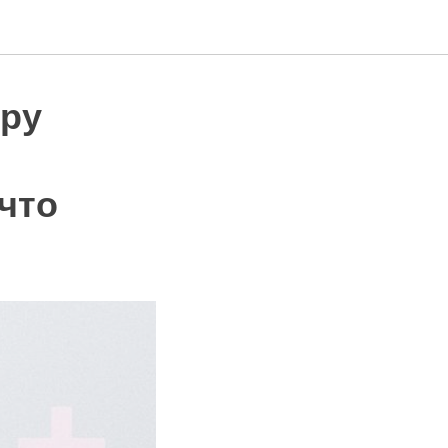
уру
что