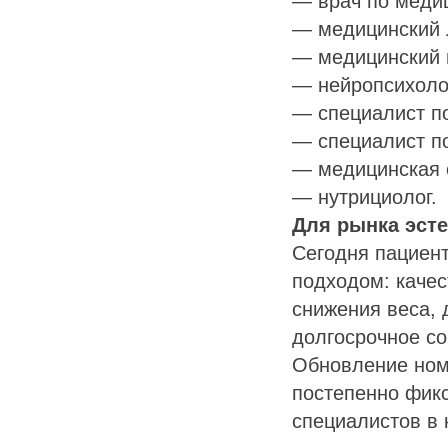
— врач по медиц
— медицинский 
— медицинский 
— нейропсихоло
— специалист п
— специалист по
— медицинская 
— нутрициолог.
Для рынка эст
Сегодня пациент
подходом: качес
снижения веса, 
долгосрочное с
Обновление номе
постепенно фикс
специалистов в