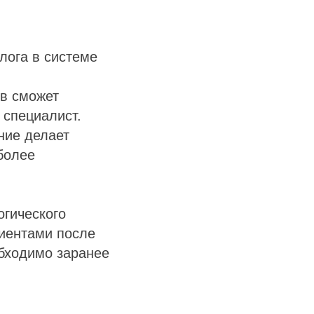
лога в системе
ов сможет
 специалист.
ние делает
более
огического
циентами после
бходимо заранее