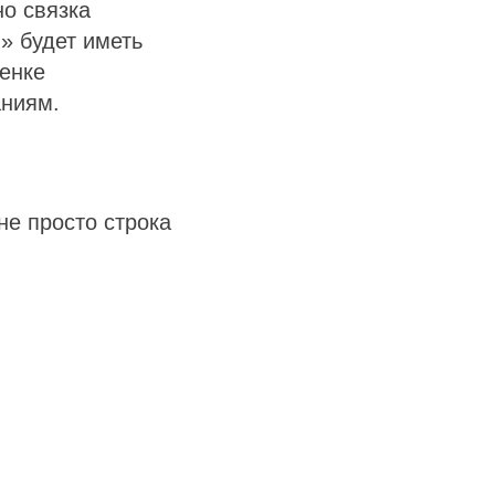
но связка
» будет иметь
ценке
аниям.
е просто строка