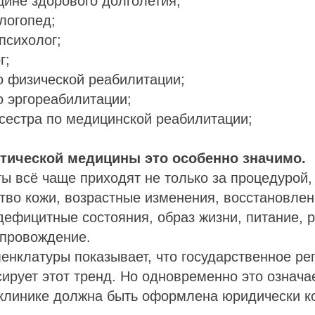
ине здорового долголетия;
логопед;
психолог;
г;
о физической реабилитации;
 эргореабилитации;
сестра по медицинской реабилитации;
етической медицины это особенно значимо.
ы всё чаще приходят не только за процедурой,
тво кожи, возрастные изменения, восстановле
дефицитные состояния, образ жизни, питание, 
опровождение.
нклатуры показывает, что государственное ре
ирует этот тренд. Но одновременно это означае
 клинике должна быть оформлена юридически к