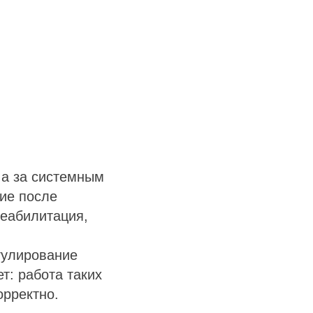
 а за системным
ние после
реабилитация,
гулирование
т: работа таких
орректно.