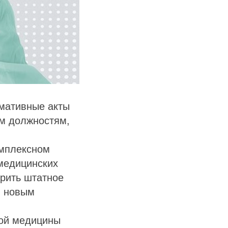
рмативные акты
м должностям,
омплексном
медицинских
ерить штатное
й новым
кой медицины