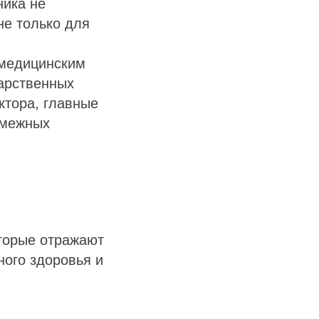
ника не
не только для
 медицинским
дарственных
ктора, главные
смежных
торые отражают
ного здоровья и