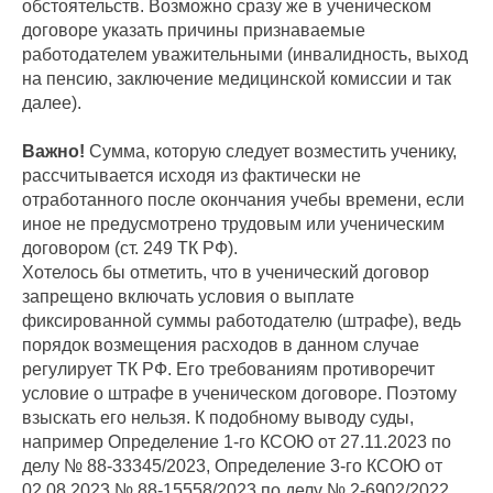
обстоятельств. Возможно сразу же в ученическом
договоре указать причины признаваемые
работодателем уважительными (инвалидность, выход
на пенсию, заключение медицинской комиссии и так
далее).
Важно!
Сумма, которую следует возместить ученику,
рассчитывается исходя из фактически не
отработанного после окончания учебы времени, если
иное не предусмотрено трудовым или ученическим
договором (ст. 249 ТК РФ).
Хотелось бы отметить, что в ученический договор
запрещено включать условия о выплате
фиксированной суммы работодателю (штрафе), ведь
порядок возмещения расходов в данном случае
регулирует ТК РФ. Его требованиям противоречит
условие о штрафе в ученическом договоре. Поэтому
взыскать его нельзя. К подобному выводу суды,
например Определение 1-го КСОЮ от 27.11.2023 по
делу № 88-33345/2023, Определение 3-го КСОЮ от
02.08.2023 № 88-15558/2023 по делу № 2-6902/2022,