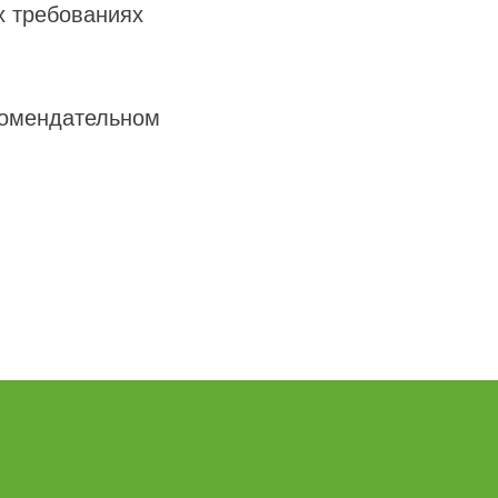
х требованиях
.
комендательном