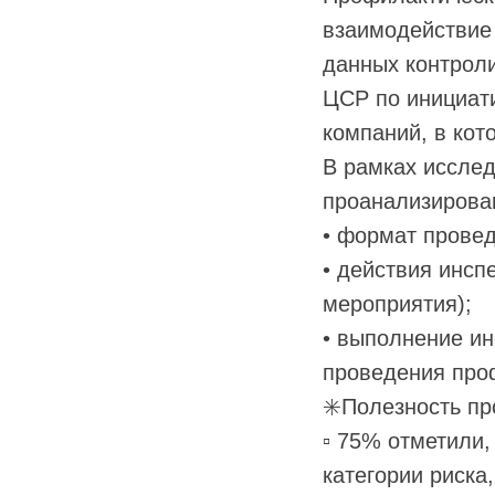
взаимодействие 
данных контроли
ЦСР по инициат
компаний, в кот
В рамках иссле
проанализирован
• формат прове
• действия инсп
мероприятия);
• выполнение ин
проведения проф
✳️Полезность пр
▫️ 75% отметили
категории риска