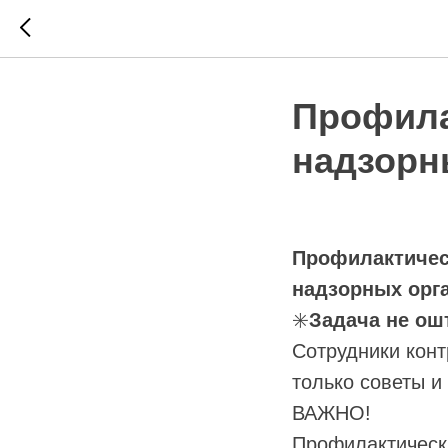
Профила
надзорн
Профилактичес
надзорных орг
✳️
Задача не ош
Сотрудники конт
только советы и
ВАЖНО!
Профилактическ