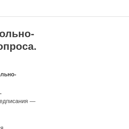
ольно-
опроса.
льно-
.
редписания —
ся