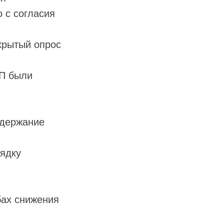
 с согласия
крытый опрос
ПП были
одержание
рядку
бах снижения